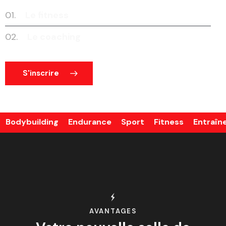
01.
Le fitness
02.
Le coaching
S'inscrire
dybuilding Endurance Sport Fitness Entraîneme
AVANTAGES