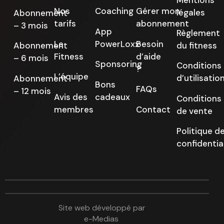
Nos
Coaching
Gérer mon
légales
Abonnement
tarifs
abonnement
– 3 mois
App
Règlement
Le
PowerLoxx
Besoin
du fitness
Abonnement
Fitness
d’aide
– 6 mois
Sponsoring
Conditions
?
L’équipe
d’utilisatio
Abonnement
Bons
FAQs
– 12 mois
Avis des
cadeaux
Conditions
membres
Contact
de vente
Politique d
confidentia
Site web développé par
e-Medias