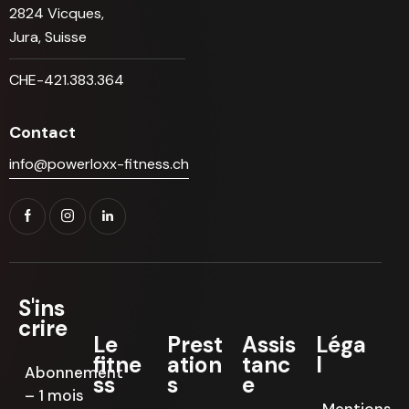
2824 Vicques,
Jura, Suisse
CHE-421.383.364
Contact
info@powerloxx-fitness.ch
S'ins
crire
Le
Prest
Assis
Léga
fitne
ation
tanc
l
Abonnement
ss
s
e
– 1 mois
Mentions