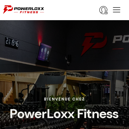
B
I
E
N
V
E
N
U
E
C
H
E
Z
P
o
w
e
r
L
o
x
x
F
i
t
n
e
s
s