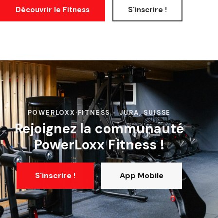
Découvrir le Fitness
S'inscrire !
POWERLOXX FITNESS - JURA, SUISSE
Rejoignez la communauté
PowerLoxx Fitness !
S'inscrire !
App Mobile