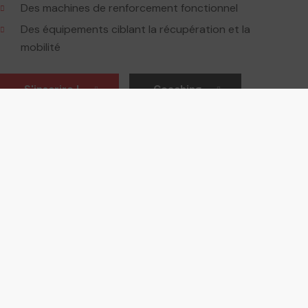
Des machines de renforcement fonctionnel
Des équipements ciblant la récupération et la
mobilité
S'inscrire !
Coaching
OWERLO
Galerie photos